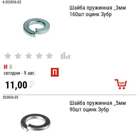
4-303856-03
Шайба пружинная _3мм
160шт оцинк Зубр
И
Х
П
сегодня - 9 авг.
11,00
P
УБ.
303856-05
Шайба пружинная _5мм
90шт оцинк Зубр