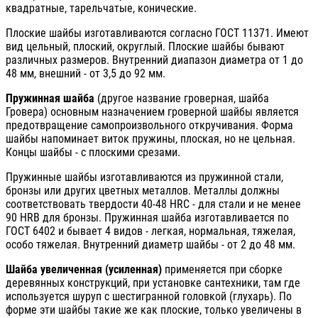
квадратные, тарельчатые, конические.
Плоские шайбы изготавливаются согласно ГОСТ 11371. Имеют
вид цельный, плоский, округлый. Плоские шайбы бывают
различных размеров. Внутренний диапазон диаметра от 1 до
48 мм, внешний - от 3,5 до 92 мм.
Пружинная шайба
(другое название гроверная, шайба
Гровера) основным назначением гроверной шайбы является
предотвращение самопроизвольного откручивания. Форма
шайбы напоминает виток пружины, плоская, но не цельная.
Концы шайбы - с плоскими срезами.
Пружинные шайбы изготавливаются из пружинной стали,
бронзы или других цветных металлов. Металлы должны
соответствовать твердости 40-48 HRC - для стали и не менее
90 HRB для бронзы. Пружинная шайба изготавливается по
ГОСТ 6402 и бывает 4 видов - легкая, нормальная, тяжелая,
особо тяжелая. Внутренний диаметр шайбы - от 2 до 48 мм.
Шайба увеличенная (усиленная)
применяется при сборке
деревянных конструкций, при установке сантехники, там где
используется шуруп с шестигранной головкой (глухарь). По
форме эти шайбы такие же как плоские, только увеличены в