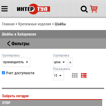
Главная
Крепежные изделия
Шайбы
Шайбы в Хабаровске
Фильтры
Группировка
Сортировка
производитель
цена
нет
дата
Показывать
Учет доступности
выдачи
15
производитель
цена
15
артикул
25
Забрать сегодня
50
ЗУБР
100