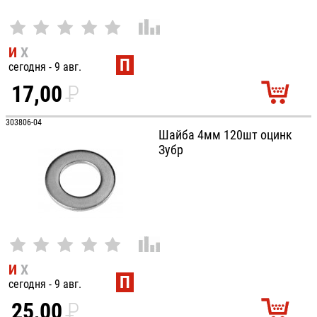
И
Х
П
сегодня - 9 авг.
17,00
P
УБ.
303806-04
Шайба 4мм 120шт оцинк
Зубр
И
Х
П
сегодня - 9 авг.
25,00
P