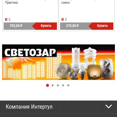
Практика
смеси
И
Х
И
Х
703,00
P
Купить
270,00
P
Купить
УБ.
УБ.
Компания Интертул
Контактная информация