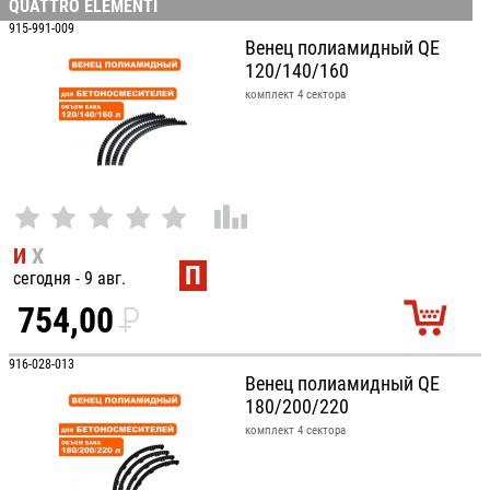
QUATTRO ELEMENTI
100
915-991-009
Венец полиамидный QE
120/140/160
комплект 4 сектора
И
Х
П
сегодня - 9 авг.
754,00
P
УБ.
916-028-013
Венец полиамидный QE
180/200/220
комплект 4 сектора